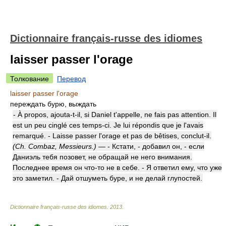
Dictionnaire français-russe des idiomes
laisser passer l'orage
Толкование
Перевод
laisser passer l'orage
переждать бурю, выждать
- À propos, ajouta-t-il, si Daniel t'appelle, ne fais pas attention. Il
est un peu cinglé ces temps-ci. Je lui répondis que je l'avais
remarqué. - Laisse passer l'orage et pas de bêtises, conclut-il.
(Ch. Combaz, Messieurs.)
— - Кстати, - добавил он, - если
Даниэль тебя позовет, не обращай не него внимания.
Последнее время он что-то не в себе. - Я ответил ему, что уже
это заметил. - Дай отшуметь буре, и не делай глупостей.
Dictionnaire français-russe des idiomes
.
2013
.