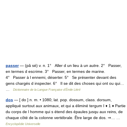
passer
— (pâ sé) v. n. 1° Aller d un lieu à un autre. 2° Passer,
en termes d escrime. 3° Passer, en termes de marine.
4° Passer à l ennemi, déserter. 5° Se présenter devant des
gens chargés d inspecter. 6° Il se dit des choses qui ont ou qui…
…
Dictionnaire de la Langue Française d'Émile Littré
dos
— [ do ] n. m. • 1080; lat. pop. dossum, class. dorsum,
appliqué surtout aux animaux, et qui a éliminé tergum I ♦ 1 ♦ Partie
du corps de l homme qui s étend des épaules jusqu aux reins, de
chaque côté de la colonne vertébrale. Être large de dos. ⇒… …
Encyclopédie Universelle